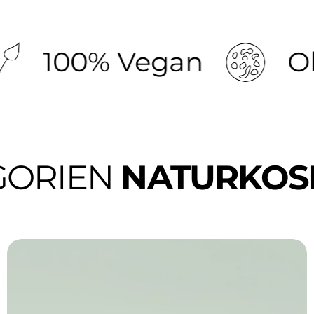
% Vegan
Ohne Mik
GORIEN
NATURKOS