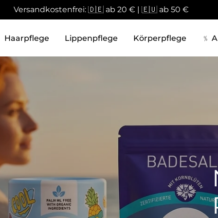
dkostenfrei: 🇩🇪 ab 20 € | 🇪🇺 ab 50 €
+2
Haarpflege
Lippenpflege
Körperpflege
﹪ A