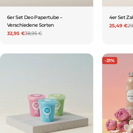
T
I
6er Set Deo Papertube –
4er Set Za
Verschiedene Sorten
25,49 €
29
Verkaufs
Reguläre
K
32,95 €
38,95 €
Preis
Verkaufspreis
Regulärer
Preis
V
-21%
O
N
B
E