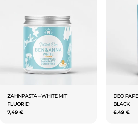
ZAHNPASTA – WHITE MIT
DEO PAPE
FLUORID
BLACK
Regulärer
7,49 €
Reguläre
6,49 €
Preis
Preis