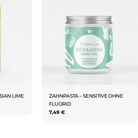
SIAN LIME
ZAHNPASTA – SENSITIVE OHNE
FLUORID
Regulärer
7,49 €
Preis