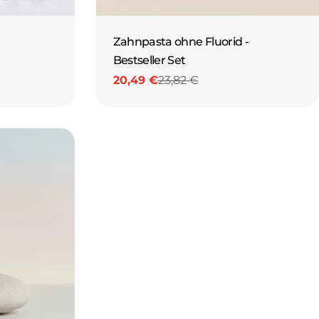
Zahnpasta ohne Fluorid -
Bestseller Set
20,49 €
23,82 €
Verkaufspreis
Regulärer
Preis