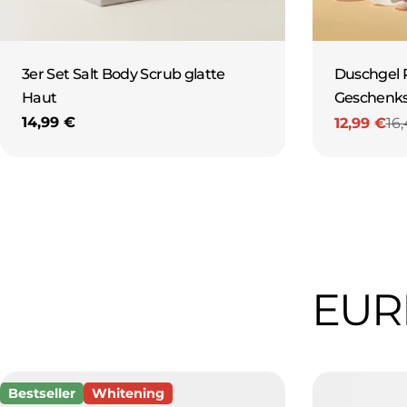
N
&
3er Set Salt Body Scrub glatte
Duschgel 
A
Haut
Geschenk
Regulärer
14,99 €
12,99 €
16
Verkaufs
Reguläre
Preis
N
Preis
N
A
EUR
Bestseller
Whitening