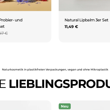
Probier- und
Natural Lipbalm 3er Set
set
Regulärer
11,49 €
Preis
,47 €
preis
r
Naturkosmetik in plastikfreien Verpackungen, vegan und ohne Mikroplastik
E
LIEBLINGSPROD
Neu