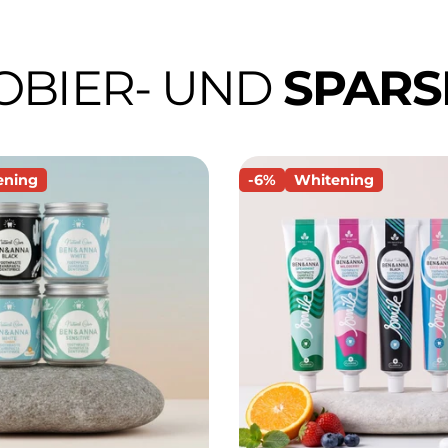
OBIER- UND
SPARS
ening
-6%
Whitening