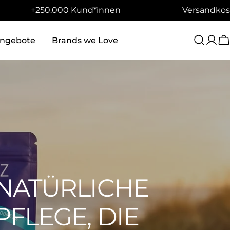
50.000 Kund*innen
Versandkostenfrei: 🇩
ngebote
Brands we Love
W
NATÜRLICHE
PFLEGE, DIE